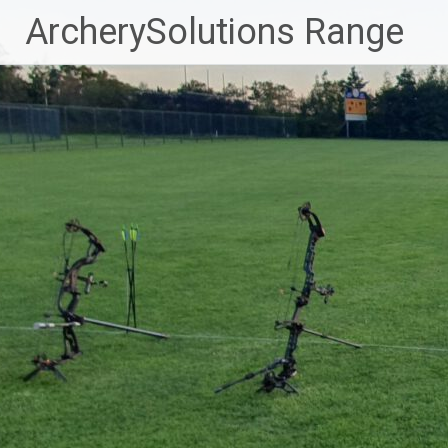
Naar
ArcherySolutions Range
de
inhoud
springen