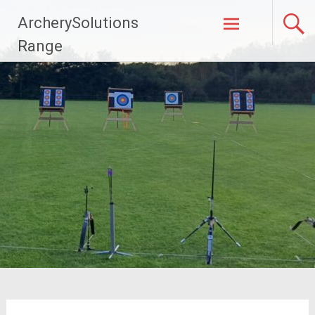
Naar
ArcherySolutions
de
inhoud
Range
springen