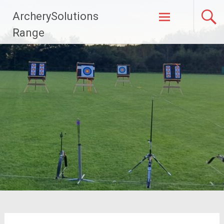
Naar
ArcherySolutions
de
inhoud
Range
springen