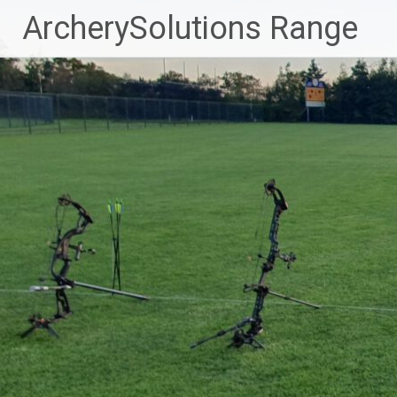
Naar
ArcherySolutions Range
de
inhoud
springen