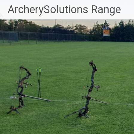
Naar
ArcherySolutions Range
de
inhoud
springen