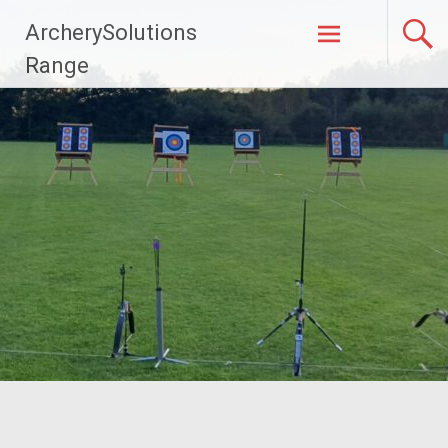
Naar
ArcherySolutions
de
inhoud
Range
springen